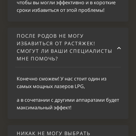
воском: Руки
1800
чтобы вы могли эффективно и в короткие
полностью
сроки избавиться от этой проблемы!
Депиляция
воском:
1300
Подмышки
ПОСЛЕ РОДОВ НЕ МОГУ
ИЗБАВИТЬСЯ ОТ РАСТЯЖЕК!
Депиляция
воском:
СМОГУТ ЛИ ВАШИ СПЕЦИАЛИСТЫ
2000
Ноги до
МНЕ ПОМОЧЬ?
колена
Депиляция
Конечно сможем! У нас стоит один из
воском:
2800
Ноги
самых мощных лазеров LPG,
полностью
а в сочетании с другими аппаратами будет
Депиляция
максимальный эффект!
воском:
3000
Спина
полностью
НИКАК НЕ МОГУ ВЫБРАТЬ
Депиляция