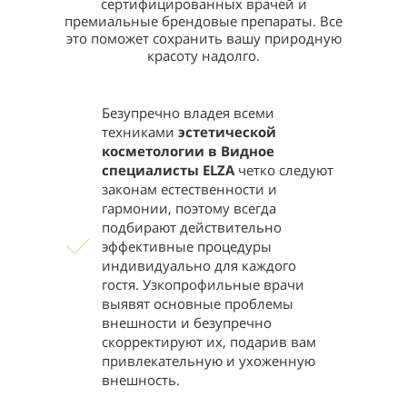
сертифицированных врачей и
локтя
премиальные брендовые препараты. Все
это поможет сохранить вашу природную
Депиляция
красоту надолго.
воском - Руки
1200
полностью
Безупречно владея всеми
Депиляция
техниками
эстетической
воском -
800
косметологии в Видное
Подмышки
специалисты ELZA
четко следуют
законам естественности и
Депиляция
гармонии, поэтому всегда
воском -
1000
подбирают действительно
Голень
эффективные процедуры
Депиляция
индивидуально для каждого
воском -
гостя. Узкопрофильные врачи
1900
Ноги
выявят основные проблемы
полностью
внешности и безупречно
скорректируют их, подарив вам
Депиляция
привлекательную и ухоженную
воском -
1500
внешность.
Классическое