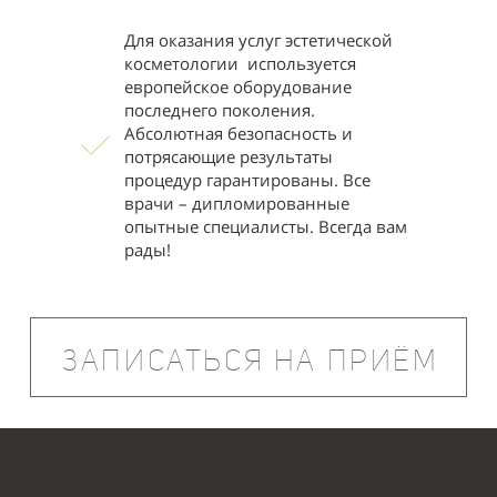
Депиляция
Для оказания услуг эстетической
воском -
2100
косметологии используется
Глубокое
европейское оборудование
последнего поколения.
Депиляция
воском -
Абсолютная безопасность и
500
Верхняя губа
потрясающие результаты
процедур гарантированы. Все
Депиляция
врачи – дипломированные
воском -
500
опытные специалисты. Всегда вам
Подбородок
рады!
Депиляция
воском -
500
Область щек,
бакенбарды
ЗАПИСАТЬСЯ НА ПРИЁМ
Депиляция
воском - До
1000
локтя
Депиляция