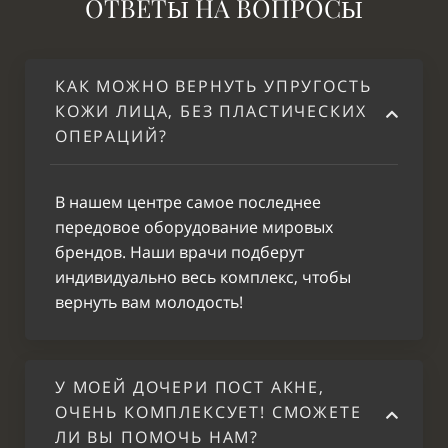
ОТВЕТ
НА ВОП
РОС
Ы
Ы
воском -
1300
Полностью
Депиляция
КАК МОЖНО ВЕРНУТЬ УПРУГОСТЬ
воском -
900
Подмышки
КОЖИ ЛИЦА, БЕЗ ПЛАСТИЧЕСКИХ
ОПЕРАЦИЙ?
Депиляция
воском - До
1300
колена
В нашем центре самое последнее
Депиляция
передовое оборудование мировых
воском -
2000
брендов. Наши врачи подберут
Полностью
индивидуально весь комплекс, чтобы
вернуть вам молодость!
Депиляция
воском -
2300
Классическое
Депиляция
У МОЕЙ ДОЧЕРИ ПОСТ АКНЕ,
воском -
2600
ОЧЕНЬ КОМПЛЕКСУЕТ! СМОЖЕТЕ
Глубокое
ЛИ ВЫ ПОМОЧЬ НАМ?