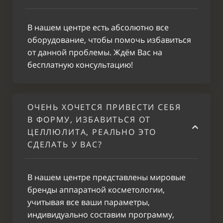
Депиляция для мужчин
В нашем центре есть абсолютно все
оборудование, чтобы помочь избавиться
от данной проблемы. Ждём Вас на
Депиляция
бесплатную консультацию!
воском:
500
Брови
Депиляция
ОЧЕНЬ ХОЧЕТСЯ ПРИВЕСТИ СЕБЯ
воском:
800
Бакенбарды
В ФОРМУ, ИЗБАВИТЬСЯ ОТ
ЦЕЛЛЮЛИТА, РЕАЛЬНО ЭТО
Депиляция
СДЕЛАТЬ У ВАС?
воском:
2000
Плечи
Депиляция
В нашем центре представлены мировые
воском: Руки
1500
бренды аппаратной косметологии,
до локтя
учитывая все ваши параметры,
индивидуально составим программу,
Депиляция