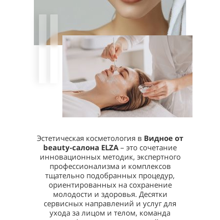
воском -
2600
Очищение кожи, гоммаж,
4 000
Наращивание ресниц-
Глубокое
тонизация, восстановление,
3000
90 мин
классика
Серьги медицинские
увлажнение, питание, защита
для прокола (нос, губа,
1500
бровь)
SHUGARING (Шугаринг)
Наращивание ресниц -
Массаж косметический
(лицо,
3500
90 мин
3 300
2D
шея, декольте)
Наращивание ресниц -
Депиляция
4000
90 мин
3D
воском -
500
Верхняя губа
Снятие нарощенных
Депиляция
1000
30 мин
ресниц
воском -
500
Эстетическая косметология в
Видное от
Подбородок
beauty-салона ELZA
– это сочетание
инновационных методик, экспертного
Депиляция
профессионализма и комплексов
воском -
500
тщательно подобранных процедур,
Область щек,
ориентированных на сохранение
бакенбарды
молодости и здоровья. Десятки
сервисных направлений и услуг для
Депиляция
ухода за лицом и телом, команда
воском - До
900